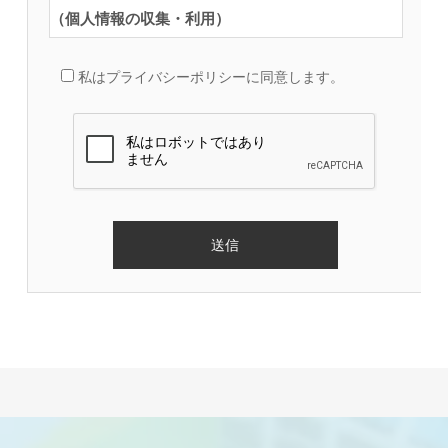
（個人情報の収集・利用）
当社は、以下の目的のため、その範囲内においてのみ、個人情報
を収集・利用いたします。当社による個人情報の収集・利用は、
私はプライバシーポリシーに同意します。
お客様の自発的な提供によるものであり、お客様が個人情報を提
供された場合は、当社が本方針に則って個人情報を利用すること
をお客様が許諾したものとします。
・業務遂行上で必要となる当社からの問い合わせ、確認、および
アンケート
・各種のお問い合わせ対応
（個人情報の第三者提供）
当社は、法令に基づく場合等正当な理由によらない限り、事前に
本人の同意を得ることなく、個人情報を第三者に開示・提供する
ことはありません。（一部の業務委託先を除く）
（委託先の監督）
当社は、お客様へ商品やサービスを提供する等の業務遂行上、個