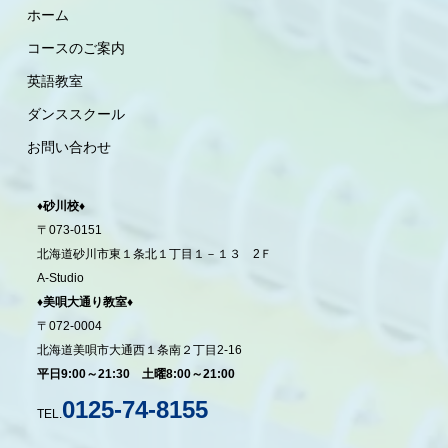
人情報の一部を外部の委託先へ提供する場合があります。その場
ホーム
合、業務委託先が適切に個人情報を取り扱うように管理いたしま
コースのご案内
す。
英語教室
（個人情報の管理）
ダンススクール
当社は、個人情報の漏洩、滅失、毀損等を防止するために、個人
お問い合わせ
情報保護管理責任者を設置し、十分な安全保護に努め、また、個
人情報を正確に、また最新なものに保つよう、お預かりした個人
♦砂川校♦
情報の適切な管理を行います。
〒073-0151
北海道砂川市東１条北１丁目１－１３ 2Ｆ
（情報内容の照会、修正または削除）
A-Studio
♦美唄大通り教室♦
当社は、お客様が当社にご提供いただいた個人情報の照会、修正
〒072-0004
または削除を希望される場合は、ご本人であることを確認させて
北海道美唄市大通西１条南２丁目2-16
いただいたうえで、合理的な範囲ですみやかに対応させていただ
平日9:00～21:30 土曜8:00～21:00
きます。
0125-74-8155
TEL.